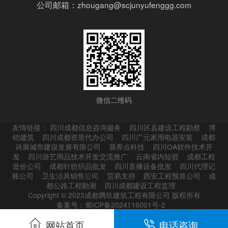
公司邮箱：zhougang@scjunyufenggg.com
微信二维码
友情链接：
四川成都信息咨询服务
四川区县建设工程勘察
博
铠建筑
四川成都资质代办公司
四川广元家用电器安装
成都
诗展城市建设发展有限公司
晨界点科技
四川OA软件技术开
发
四川游艺用品技术开发交流推广
云南省内短驳
成都工程
造价公司
成都针纺织品批发
四川直播设备批发
四川代理记
账公司
卫生洁具销售公司
贸易支持
西安工程预算公司
成
都公路工程勘测
四川成都建设工程监理
Copyright © 2023成都腾玖建筑工程有限公司 版权所有
备案号：蜀ICP备2024116001号-2
网站首页
电话咨询