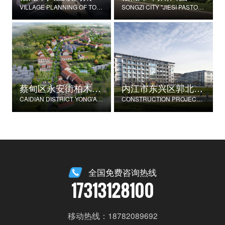
VILLAGE PLANNING OF TONGTAIHU VILLAGE, BABAO TOWN, SONGZI CITY
SONGZI CITY "JIESI PASTORAL" BEAUTIFUL RURAL DEMONSTRATION FILM CONSTRUCTION PROJECT
蔡甸区永安街柏木村郭家庄湾省级美丽乡村试点建设项目
内江市东兴区郭北养老服务中心建设项目
CAIDIAN DISTRICT YONG'AN STREET CYPRESS VILLAGE GUOJIAZHUANG BAY PROVINCIAL BEAUTIFUL VILLAGE PILOT CONSTRUCTION PROJECT
CONSTRUCTION PROJECT OF GUOBEI ELDERLY SERVICE CENTER IN DONGXING DISTRICT, NEIJIANG CITY
全国免费咨询热线
17313128100
移动热线：18782089692