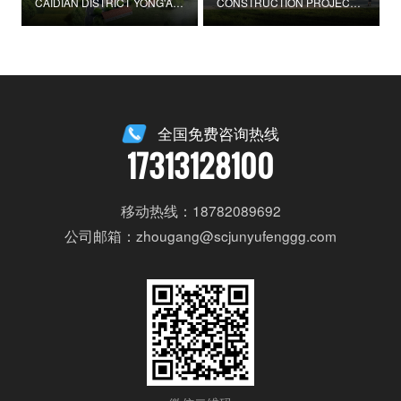
CAIDIAN DISTRICT YONG'AN STREET CYPRESS VILLAGE GUOJIAZHUANG BAY PROVINCIAL BEAUTIFUL VILLAGE PILOT CONSTRUCTION PROJECT
CONSTRUCTION PROJECT OF GUOBEI ELDERLY SERVICE CENTER IN DONGXING DISTRICT, NEIJIANG CITY
全国免费咨询热线
17313128100
移动热线：18782089692
公司邮箱：zhougang@scjunyufenggg.com